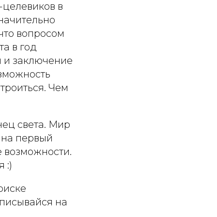
т-целевиков в
значительно
 что вопросом
а в год
я и заключение
озможность
троиться. Чем
нец света. Мир
 на первый
е возможности.
 :)
оиске
аписывайся на