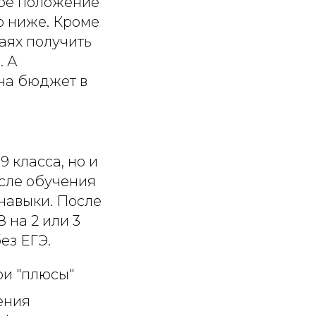
вое положение
о ниже. Кроме
чаях получить
. А
на бюджет в
 класса, но и
сле обучения
навыки. После
 на 2 или 3
ез ЕГЭ.
ои "плюсы"
ения