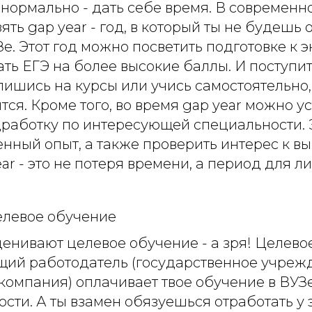
нормально - дать себе время. В современн
ять gap year - год, в который ты не будешь 
Зе. Этот год можно посветить подготовке к э
ать ЕГЭ на более высокие баллы. И поступи
пишись на курсы или учись самостоятельно,
тся. Кроме того, во время gap year можно у
дработку по интересующей специальности. 
енный опыт, а также проверить интерес к в
ear - это не потеря времени, а период для л
елевое обучение
енивают целевое обучение - а зря! Целевое
ущий работодатель (государственное учреж
компания) оплачивает твое обучение в ВУЗ
сти. А ты взамен обязуешься отработать у 