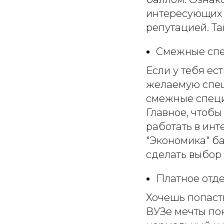
интересующих 
репутацией. Та
Смежные спе
Если у тебя ес
желаемую спец
смежные специ
Главное, чтоб
работать в ин
"Экономика" ба
сделать выбор 
Платное отде
Хочешь попаст
ВУЗе мечты пок