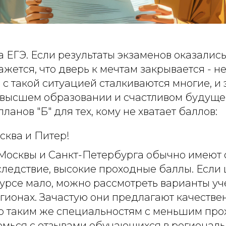
 ЕГЭ. Если результаты экзаменов оказались
ажется, что дверь к мечтам закрывается - не
 с такой ситуацией сталкиваются многие, и 
м высшем образовании и счастливом будуще
ланов "Б" для тех, кому не хватает баллов:
сква и Питер!
Москвы и Санкт-Петербурга обычно имеют
 следствие, высокие проходные баллы. Если
курсе мало, можно рассмотреть варианты у
гионах. Зачастую они предлагают качестве
о таким же специальностям с меньшим пр
омься с отзывами обучающихся в региональ