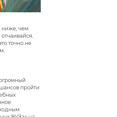
 ниже, чем
 отчаивайся.
это точно не
м.
 огромный
 шансов пройти
чебных
нное
оходным
ных ВУЗах на