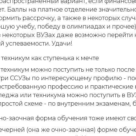
распространенный вариант, если финансо
т. Баллы на платное отделение значительн
ормить рассрочку, а также в некоторых слу
ошую учебу, победу в олимпиадах и прочее)
в некоторых ВУЗах даже возможно перейти 
й успеваемости. Удачи!
техникум как ступенька к мечте
техникум можно поступить не только после 9
три ССУЗы по интересующему профилю - по
остребованную профессию и практические 
еджа или техникума можно поступить в ВУЗ
простой схеме - по внутренним экзаменам, б
но-заочная форма обучения тоже имеют св
вечерней (она же очно-заочная) форме обуч