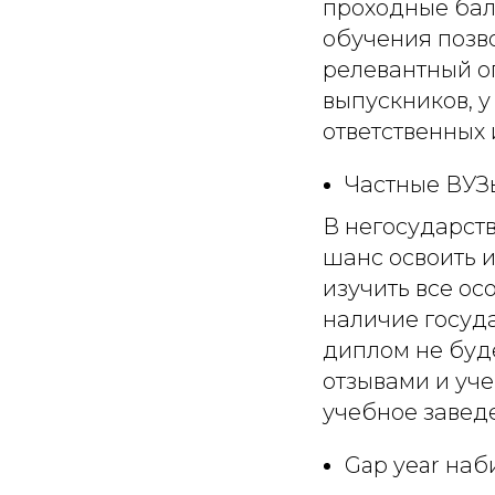
проходные балл
обучения позв
релевантный оп
выпускников, у
ответственных 
Частные ВУЗ
В негосударст
шанс освоить 
изучить все ос
наличие госуд
диплом не буде
отзывами и уч
учебное завед
Gap year наб