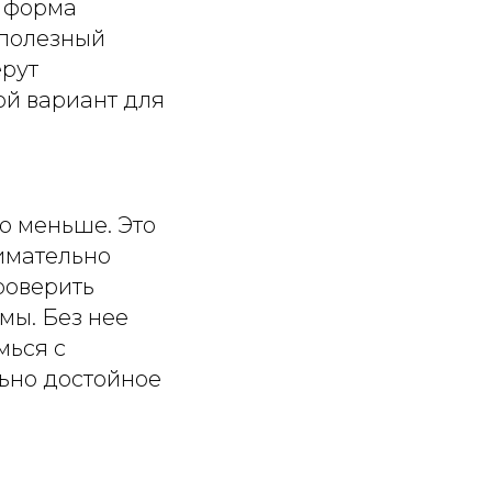
я форма
 полезный
ерут
хой вариант для
о меньше. Это
имательно
роверить
мы. Без нее
мься с
ьно достойное