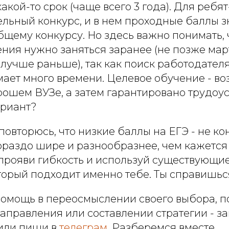
акой-то срок (чаще всего 3 года). Для ребя
ельный конкурс, и в нем проходные баллы 
бщему конкурсу. Но здесь важно понимать,
ния нужно заняться заранее (не позже март
 лучше раньше), так как поиск работодател
мает много времени. Целевое обучение - в
рошем ВУЗе, а затем гарантировано трудоус
ариант?
повторюсь, что низкие баллы на ЕГЭ - не ко
ораздо шире и разнообразнее, чем кажется
о прояви гибкость и используй существующи
торый подходит именно тебе. Ты справишься
помощь в переосмыслении своего выбора, п
аправления или составлении стратегии - з
или пиши в
телеграм
. Разберемся вместе.