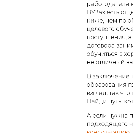
работодателя к
ВУЗах есть отд
ниже, чем по о
целевого обуче
поступления, а
договора зани
обучиться в хо
не отличный в
В заключение, 
образования г
взгляд, так чт
Найди путь, ко
А если нужна 
подходящего н
консультацию