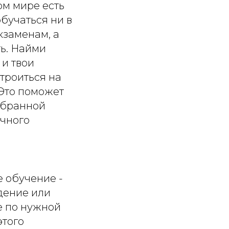
ом мире есть
обучаться ни в
кзаменам, а
ть. Найми
 и твои
строиться на
Это поможет
ыбранной
ичного
 обучение -
дение или
е по нужной
этого