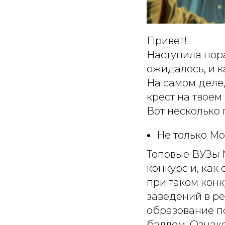
Привет!
Наступила пора
ожидалось, и к
На самом деле,
крест на твое
Вот несколько п
Не только Мо
Топовые ВУЗы 
конкурс и, как
при таком кон
заведений в ре
образование п
баллом. Ознак