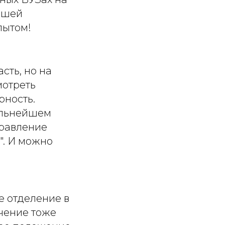
ошей
пытом!
сть, но на
мотреть
рность.
дальнейшем
правление
". И можно
 отделение в
учение тоже