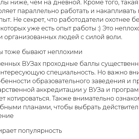
ы ниже, чем на дневной. Кроме того, така
оляет параллельно работать и накапливать
ыт. Не секрет, что работодатели охотнее б
 которых уже есть опыт работы :) Это непло
и организованных людей с силой воли.
ы тоже бывают неплохими
венных ВУЗах проходные баллы существенн
интересующую специальность. Но важно вн
обенности образовательного заведения и п
арственной аккредитации у ВУЗа и програм
т котироваться. Также внимательно ознако
ебными планами, чтобы выбрать действител
ение
ирает популярность