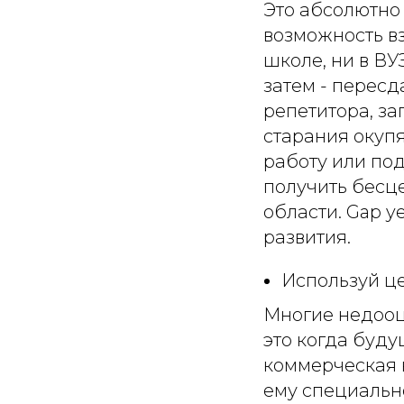
Это абсолютно 
возможность вз
школе, ни в ВУ
затем - пересд
репетитора, за
старания окупя
работу или по
получить бесц
области. Gap y
развития.
Используй ц
Многие недооц
это когда буд
коммерческая 
ему специально